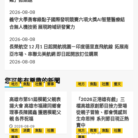
2026-08-08
義守大學勇奪綠點子國際發明競賽六項大獎AI智慧醫療結
合無人機技術 展現跨域研發實力
2026-08-08
長榮航空 12 月1 日起開航桃園－印度德里直飛航線 拓展南
亞市場、串聯北美航網 即日起開放訂位購票
2026-08-08
您可能有興趣的新聞
地方
焦點
社團
賽事
地方
焦點
社團
藝文
高雄市第51屆模範父親表
「2026正港雄有戲」三
揚大會 高雄市福建同鄉會
檔高雄原創節目接力登場
理事長陳國鑫 獲選模範父
從親子冒險、都會情感到
親 各界祝福
生命思辨 系列節目現正熱
賣中
2026-08-09
地方
消費
焦點
社團
地方
教育
焦點
社團
2026-08-09
賽事
賽事