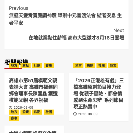
Post
Previous
無極天靈霄寶殿顯神蹟 舉辦中元普渡法會 逝者安息 生
Navigation
者平安
Next
在地就業黏住薪福 高市大型徵才8月16日登場
相關報導
地方
焦點
社團
賽事
地方
焦點
社團
藝文
高雄市第51屆模範父親
「2026正港雄有戲」三
表揚大會 高雄市福建同
檔高雄原創節目接力登
鄉會理事長陳國鑫 獲選
場 從親子冒險、都會情
模範父親 各界祝福
感到生命思辨 系列節目
現正熱賣中
2026-08-09
地方
消費
焦點
社團
2026-08-09
賽事