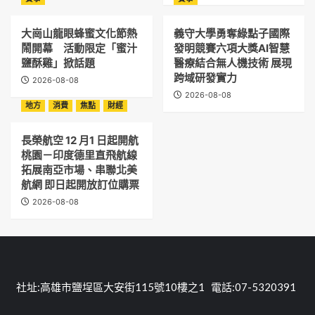
大崗山龍眼蜂蜜文化節熱
義守大學勇奪綠點子國際
鬧開幕 活動限定「蜜汁
發明競賽六項大獎AI智慧
鹽酥雞」掀話題
醫療結合無人機技術 展現
跨域研發實力
2026-08-08
2026-08-08
地方
消費
焦點
財經
長榮航空 12 月1 日起開航
桃園－印度德里直飛航線
拓展南亞市場、串聯北美
航網 即日起開放訂位購票
2026-08-08
社址:高雄市鹽埕區大安街115號10樓之1 電話:07-5320391