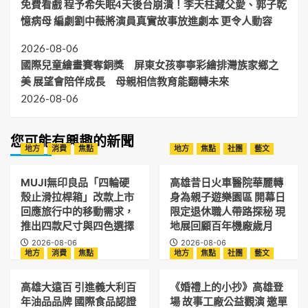
免費看戲 程予希失眠4天後台崩潰！李天柱藏父愛、郭子乾
憶病母 編劇劉中薇將演員真實故事放進劇本 更令人動容
2026-08-06
國際兒童繪畫賽奪銅獎 屏東女孩寧寧彩繪排灣族家鄉之
美 展望會陪伴成長 母親相信教育能翻轉未來
2026-08-06
您可能有興趣的新聞
地方
消費
焦點
地方
焦點
社團
藝文
MUJI無印良品「四輪硬
高雄昔日火車醫院華麗轉
殼止滑拉桿箱」改款上市
身為親子遊樂園區 開幕日
回應旅行中的移動需求，
限定退休職人帶路探秘 現
推出四款尺寸與四色選擇
地展回顧百年機廠歲月
2026-08-06
2026-08-06
地方
消費
焦點
地方
焦點
社團
藝文
高雄大遠百 引進義大利百
《婚禮上的小抄》高雄登
年油品品牌 國際食品認證
場 故事工廠公益觀演 邀單