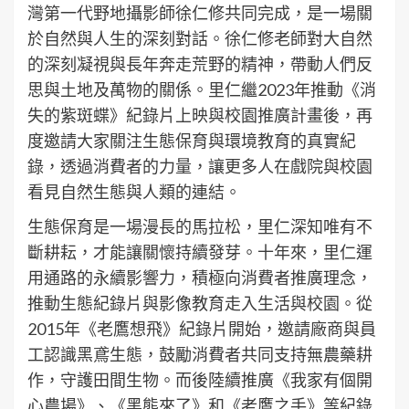
灣第一代野地攝影師徐仁修共同完成，是一場關
於自然與人生的深刻對話。徐仁修老師對大自然
的深刻凝視與長年奔走荒野的精神，帶動人們反
思與土地及萬物的關係。里仁繼2023年推動《消
失的紫斑蝶》紀錄片上映與校園推廣計畫後，再
度邀請大家關注生態保育與環境教育的真實紀
錄，透過消費者的力量，讓更多人在戲院與校園
看見自然生態與人類的連結。
生態保育是一場漫長的馬拉松，里仁深知唯有不
斷耕耘，才能讓關懷持續發芽。十年來，里仁運
用通路的永續影響力，積極向消費者推廣理念，
推動生態紀錄片與影像教育走入生活與校園。從
2015年《老鷹想飛》紀錄片開始，邀請廠商與員
工認識黑鳶生態，鼓勵消費者共同支持無農藥耕
作，守護田間生物。而後陸續推廣《我家有個開
心農場》、《黑熊來了》和《老鷹之手》等紀錄