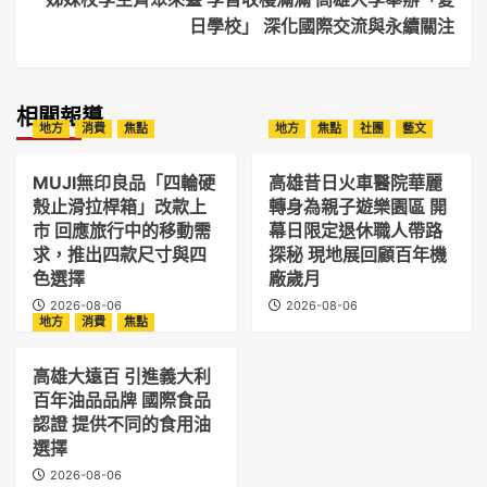
日學校」 深化國際交流與永續關注
相關報導
地方
消費
焦點
地方
焦點
社團
藝文
MUJI無印良品「四輪硬
高雄昔日火車醫院華麗
殼止滑拉桿箱」改款上
轉身為親子遊樂園區 開
市 回應旅行中的移動需
幕日限定退休職人帶路
求，推出四款尺寸與四
探秘 現地展回顧百年機
色選擇
廠歲月
2026-08-06
2026-08-06
地方
消費
焦點
高雄大遠百 引進義大利
百年油品品牌 國際食品
認證 提供不同的食用油
選擇
2026-08-06