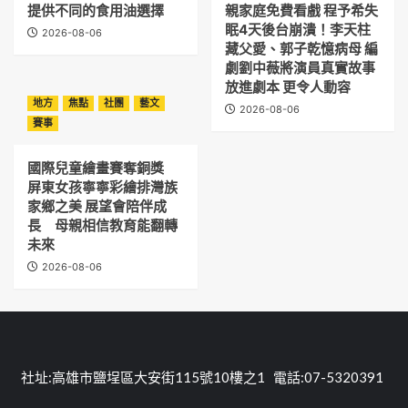
提供不同的食用油選擇
親家庭免費看戲 程予希失
眠4天後台崩潰！李天柱
2026-08-06
藏父愛、郭子乾憶病母 編
劇劉中薇將演員真實故事
放進劇本 更令人動容
地方
焦點
社團
藝文
2026-08-06
賽事
國際兒童繪畫賽奪銅獎
屏東女孩寧寧彩繪排灣族
家鄉之美 展望會陪伴成
長 母親相信教育能翻轉
未來
2026-08-06
社址:高雄市鹽埕區大安街115號10樓之1 電話:07-5320391