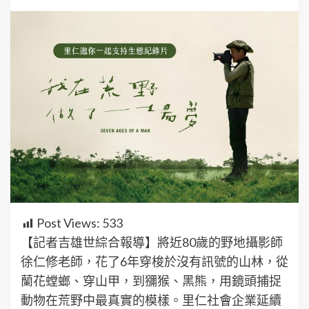
Post Views:
533
【記者吉雄世綜合報導】將近80歲的野地攝影師
徐仁修老師，花了6年穿梭於沒有訊號的山林，從
蘭花螳螂、穿山甲，到獼猴、黑熊，用鏡頭捕捉
動物在荒野中最真實的模樣。里仁社會企業延續