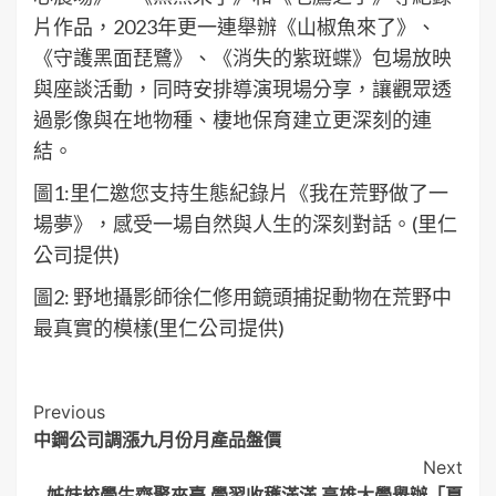
片作品，2023年更一連舉辦《山椒魚來了》、
《守護黑面琵鷺》、《消失的紫斑蝶》包場放映
與座談活動，同時安排導演現場分享，讓觀眾透
過影像與在地物種、棲地保育建立更深刻的連
結。
圖1:里仁邀您支持生態紀錄片《我在荒野做了一
場夢》，感受一場自然與人生的深刻對話。(里仁
公司提供)
圖2: 野地攝影師徐仁修用鏡頭捕捉動物在荒野中
最真實的模樣(里仁公司提供)
Post
Previous
中鋼公司調漲九月份月產品盤價
Navigation
Next
姊妹校學生齊聚來臺 學習收穫滿滿 高雄大學舉辦「夏