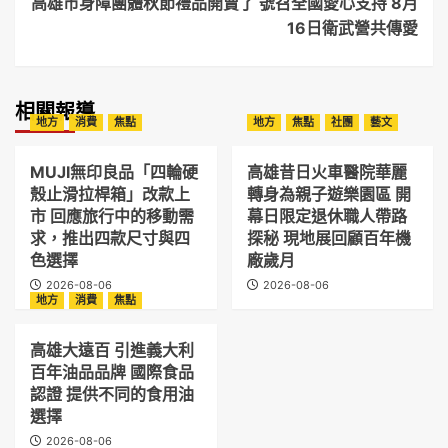
高雄市身障團體秋節禮品開賣了 號召全國愛心支持 8月
16日衛武營共傳愛
相關報導
地方
消費
焦點
地方
焦點
社團
藝文
MUJI無印良品「四輪硬
高雄昔日火車醫院華麗
殼止滑拉桿箱」改款上
轉身為親子遊樂園區 開
市 回應旅行中的移動需
幕日限定退休職人帶路
求，推出四款尺寸與四
探秘 現地展回顧百年機
色選擇
廠歲月
2026-08-06
2026-08-06
地方
消費
焦點
高雄大遠百 引進義大利
百年油品品牌 國際食品
認證 提供不同的食用油
選擇
2026-08-06