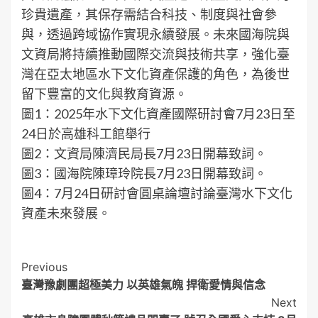
珍貴遺產，其保存需結合科技、制度與社會參
與，透過跨域協作實現永續發展。未來國海院與
文資局將持續推動國際交流與技術共享，強化臺
灣在亞太地區水下文化資產保護的角色，為後世
留下豐富的文化與教育資源。
圖1：2025年水下文化資產國際研討會7月23日至
24日於高雄科工館舉行
圖2：文資局陳濟民局長7月23日開幕致詞。
圖3：國海院陳璋玲院長7月23日開幕致詞。
圖4：7月24日研討會圓桌論壇討論臺灣水下文化
資產未來發展。
Post
Previous
臺灣豫劇團超極美力 以英雄氣魄 捍衛愛情與信念
Navigation
Next