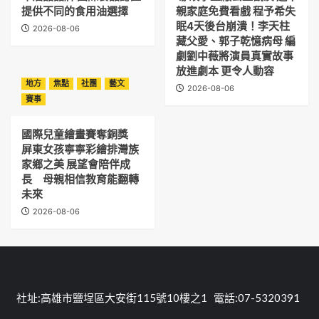
提供不同的食用油選擇
親家庭免費看戲 程予希失
眠4天後台崩潰！李天柱
2026-08-06
藏父愛、郭子乾憶病母 編
劇劉中薇將演員真實故事
放進劇本 更令人動容
地方
焦點
社團
藝文
2026-08-06
賽事
國際兒童繪畫賽奪銅獎
屏東女孩寧寧彩繪排灣族
家鄉之美 展望會陪伴成
長 母親相信教育能翻轉
未來
2026-08-06
社址:高雄市鹽埕區大安街115號10樓之1 電話:07-5320391