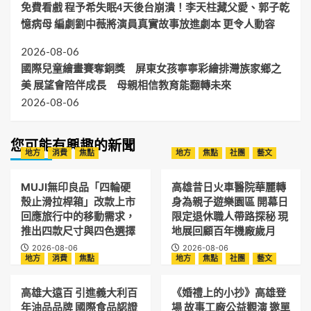
免費看戲 程予希失眠4天後台崩潰！李天柱藏父愛、郭子乾
憶病母 編劇劉中薇將演員真實故事放進劇本 更令人動容
2026-08-06
國際兒童繪畫賽奪銅獎 屏東女孩寧寧彩繪排灣族家鄉之
美 展望會陪伴成長 母親相信教育能翻轉未來
2026-08-06
您可能有興趣的新聞
地方
消費
焦點
地方
焦點
社團
藝文
MUJI無印良品「四輪硬
高雄昔日火車醫院華麗轉
殼止滑拉桿箱」改款上市
身為親子遊樂園區 開幕日
回應旅行中的移動需求，
限定退休職人帶路探秘 現
推出四款尺寸與四色選擇
地展回顧百年機廠歲月
2026-08-06
2026-08-06
地方
消費
焦點
地方
焦點
社團
藝文
高雄大遠百 引進義大利百
《婚禮上的小抄》高雄登
年油品品牌 國際食品認證
場 故事工廠公益觀演 邀單