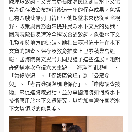
陳璋玲致詞。文資局局長陳濟民回顧自水下文化
資產保存法公布施行後這十年的保存成果，包括
已有八艘沈船列冊管理，他期望未來能從國際視
野、政策與實務面來提升民眾水下文資的認識。
國海院院長陳璋玲全程以台語致詞，象徵水下文
化資產與地方的連結。她指出臺灣這十年在水下
文資的調查、保存及教育推廣上已累積豐富經
驗，國海院與文資局共同見證了這些進展。她期
許透過本次會議六大主題—「海洋空間規劃」、
「氣候變遷」、「保護區管理」到「公眾參
與」、「考古發掘與現地保存」、「岸際調查技
術」來促進跨域對話，並分享國海院如何將水下
技術應用於水下文資研究，以增加臺灣在國際水
下文資領域的能見度。