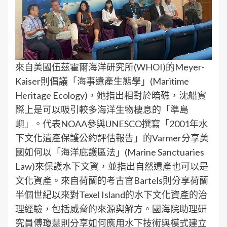
來自美國伍茲霍爾海洋研究所(WHOI)的Meyer-
Kaiser則倡議「海事遺產生態學」(Maritime
Heritage Ecology)，她指出相對於暗礁，沈船實
際上是可以吸引較多海洋生物棲息的「準島
嶼」。代表NOAA參與UNESCO撰寫「2001年水
下文化遺產保護公約評估報告」的Varmer分享美
國如何以「海洋庇護區法」(Marine Sanctuaries
Law)來保護水下文資，並指出自然遺產也可以是
文化資產。來自荷蘭的考古官Bartels則分享荷蘭
半個世紀以來對Texel Island的水下文化資產的治
理經驗，包括威脅的來源與解方。國海院助理研
究員傅瓊慧則分享如何應用水下技術與模式建立