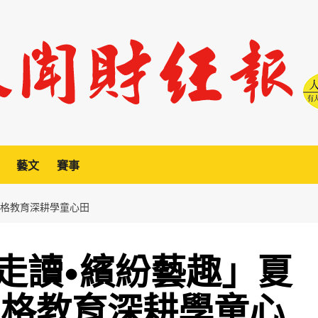
藝文
賽事
品格教育深耕學童心田
走讀•繽紛藝趣」夏
品格教育深耕學童心