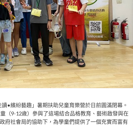
走讀•繽紛藝趣」暑期扶助兒童育樂營於日前圓滿閉幕。
童（9-12歲）參與了這場結合品格教育、藝術啟發與在
政府社會局的協助下，為學童們提供了一個充實而富有