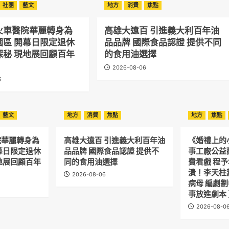
社團
藝文
地方
消費
焦點
火車醫院華麗轉身為
高雄大遠百 引進義大利百年油
園區 開幕日限定退休
品品牌 國際食品認證 提供不同
探秘 現地展回顧百年
的食用油選擇
2026-08-06
6
藝文
地方
消費
焦點
地方
焦點
院華麗轉身為
高雄大遠百 引進義大利百年油
《婚禮上的
幕日限定退休
品品牌 國際食品認證 提供不
事工廠公益
地展回顧百年
同的食用油選擇
費看戲 程
潰！李天柱
2026-08-06
病母 編劇
事放進劇本
2026-08-0