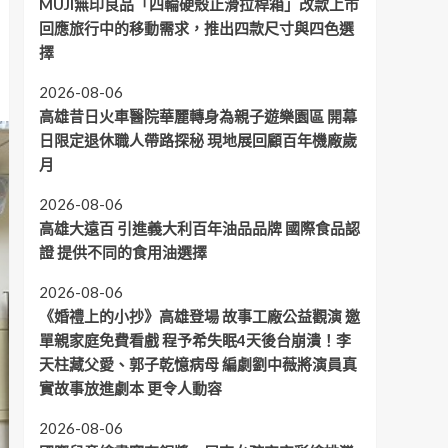
MUJI無印良品「四輪硬殼止滑拉桿箱」改款上市
回應旅行中的移動需求，推出四款尺寸與四色選
擇
2026-08-06
高雄昔日火車醫院華麗轉身為親子遊樂園區 開幕
日限定退休職人帶路探秘 現地展回顧百年機廠歲
月
2026-08-06
高雄大遠百 引進義大利百年油品品牌 國際食品認
證 提供不同的食用油選擇
2026-08-06
《婚禮上的小抄》高雄登場 故事工廠公益觀演 邀
單親家庭免費看戲 程予希失眠4天後台崩潰！李
天柱藏父愛、郭子乾憶病母 編劇劉中薇將演員真
實故事放進劇本 更令人動容
2026-08-06