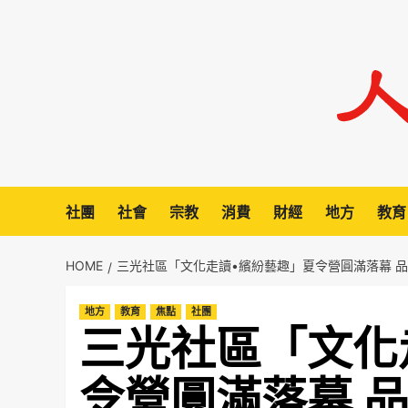
Skip
to
content
社團
社會
宗教
消費
財經
地方
教育
HOME
三光社區「文化走讀•繽紛藝趣」夏令營圓滿落幕 
地方
教育
焦點
社團
三光社區「文化
令營圓滿落幕 