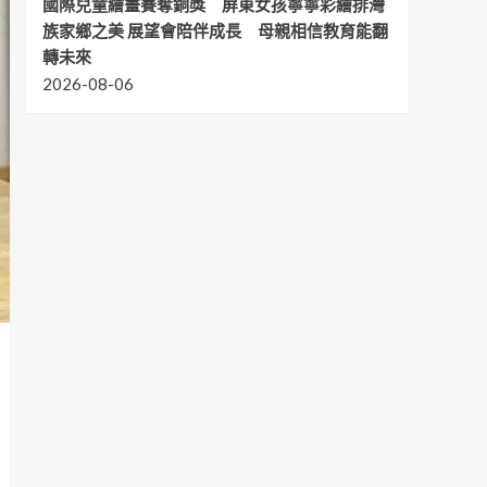
國際兒童繪畫賽奪銅獎 屏東女孩寧寧彩繪排灣
族家鄉之美 展望會陪伴成長 母親相信教育能翻
轉未來
2026-08-06