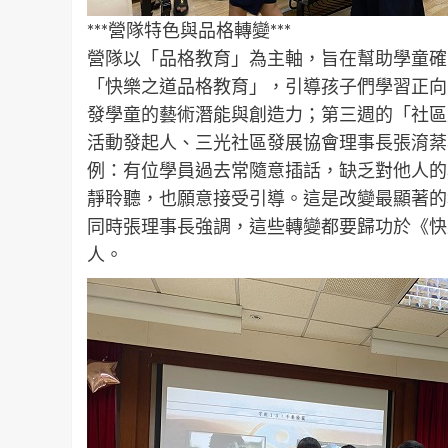
***營隊特色與品格轉變***
營隊以「品格教育」為主軸，旨在幫助學童確
「快樂之道品格教育」，引導孩子們學習正向
發學童的藝術潛能與創造力；第三週的「社區
活動發起人、三光社區發展協會理事長張淯棻
例：有位學員過去常隨意插話，缺乏對他人的
靜聆聽，也願意接受引導。這是改變最顯著的
同時張理事長強調，這些轉變都要歸功於《快
人。