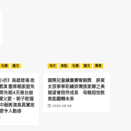
社團
藝文
地方
焦點
社團
藝文
賽事
小抄》高雄登場 故
國際兒童繪畫賽奪銅獎 屏東
觀演 邀單親家庭免
女孩寧寧彩繪排灣族家鄉之美
予希失眠4天後台崩
展望會陪伴成長 母親相信教
藏父愛、郭子乾憶
育能翻轉未來
劉中薇將演員真實故
2026-08-06
 更令人動容
6