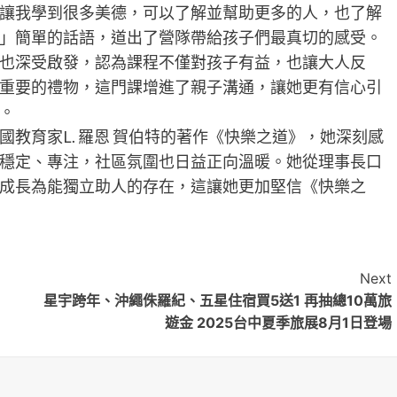
讓我學到很多美德，可以了解並幫助更多的人，也了解
」簡單的話語，道出了營隊帶給孩子們最真切的感受。
也深受啟發，認為課程不僅對孩子有益，也讓大人反
重要的禮物，這門課增進了親子溝通，讓她更有信心引
。
教育家L. 羅恩 賀伯特的著作《快樂之道》，她深刻感
穩定、專注，社區氛圍也日益正向溫暖。她從理事長口
成長為能獨立助人的存在，這讓她更加堅信《快樂之
Next
星宇跨年、沖繩侏羅紀、五星住宿買5送1 再抽總10萬旅
遊金 2025台中夏季旅展8月1日登場