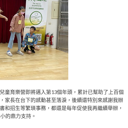
兒童育樂營即將邁入第13個年頭，累計已幫助了上百個
，家長在台下的感動甚至落淚，後續還特別來感謝我辦
書和招生等繁瑣事務，都還是每年促使我再繼續舉辦，
國小的鼎力支持。