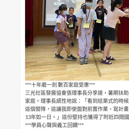
***十年磨一劍 數百家庭受惠***
三光社區發展協會張理事長分享道，暑期扶助
家庭。理事長感性地說：「看到結業式的時候
這個營隊，這讓我即使面對前置作業、寫計畫
13年如一日。」這份堅持也獲得了附近四間
***學員心聲與義工回饋***