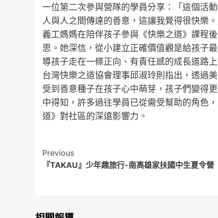
一位第二次參與營隊的學員分享：「這個活動
人與人之間傳達的善意，這讓我覺得很快樂。
義工媽媽在陪伴孩子參與《快樂之道》課程後
思。她深信，從小建立正確價值觀是給孩子最
導孩子走在一條正向、有責任感的成長道路上
台灣快樂之道協會理事邱淑玲則指出，透過美國
受到善意種子在孩子心中萌芽，孩子們變得更
中得知，許多過往學員已從需受幫助的角色，
道》對社區的深遠影響力。
Post
Previous
『TAKAU』少年趣旅行-南高雄家扶國中生夏令營
Navigation