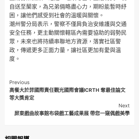
自送至蘭家，為兄弟倆略盡心力，期盼能暫時紓
困，讓他們感受到社會的溫暖與關懷。
潮州警分局表示，警察不僅肩負治安維護與交通
安全任務，更主動關懷轄區內需要協助的弱勢民
眾，未來也將持續串聯地方資源，落實社區警
政，傳遞更多正面力量，讓社區更加有愛與溫
度。
Post
Previous
高餐大於菲國際責任觀光國際會議ICRTH 奪最佳論文
Navigation
等大獎肯定
Next
屏東戲曲故事館布袋戲工藝成果展 帶您一窺偶戲美學