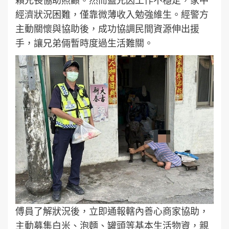
經濟狀況困難，僅靠微薄收入勉強維生。經警方
主動關懷與協助後，成功協調民間資源伸出援
手，讓兄弟倆暫時度過生活難關。
傅員了解狀況後，立即通報轄內善心商家協助，
主動募集白米、泡麵、罐頭等基本生活物資，親