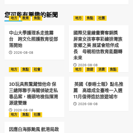
您可能有興趣的新聞
地方
教育
焦點
地方
焦點
社團
中山大學護理系走進霧
國際兒童繪畫賽奪銅獎
台 跨文化照護教育從部
屏東女孩寧寧彩繪排灣族
落開始
家鄉之美 展望會陪伴成
長 母親相信教育能翻轉
2026-08-08
未來
2026-08-08
地方
焦點
社會
地方
旅遊
消費
焦點
3D玩具熊驚藏愷他命 保
英國《泰晤士報》點名推
三總隊聯手海關偵破走私
薦 高雄成全臺唯一入選
毒品案，橋頭地檢指揮溯
11月值得造訪旅遊城市
源逮雙嫌
2026-08-08
2026-08-08
地方
焦點
社團
因應白海豚颱風 航港局啟