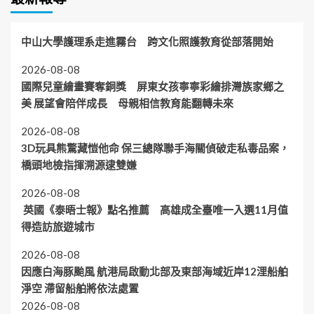
中山大學護理系走進霧台 跨文化照護教育從部落開始
2026-08-08
國際兒童繪畫賽奪銅獎 屏東女孩寧寧彩繪排灣族家鄉之
美 展望會陪伴成長 母親相信教育能翻轉未來
2026-08-08
3D玩具熊驚藏愷他命 保三總隊聯手海關偵破走私毒品案，
橋頭地檢指揮溯源逮雙嫌
2026-08-08
英國《泰晤士報》點名推薦 高雄成全臺唯一入選11月值
得造訪旅遊城市
2026-08-08
因應白海豚颱風 航港局啟動北部及東部海域近岸12浬船舶
淨空 滯留船舶將依法處置
2026-08-08