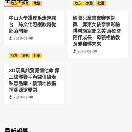
相關報導
地方
教育
焦點
地方
焦點
社團
中山大學護理系走進霧
國際兒童繪畫賽奪銅
台 跨文化照護教育從
獎 屏東女孩寧寧彩繪
部落開始
排灣族家鄉之美 展望會
陪伴成長 母親相信教
2026-08-08
育能翻轉未來
2026-08-08
地方
焦點
社會
3D玩具熊驚藏愷他命 保
三總隊聯手海關偵破走
私毒品案，橋頭地檢指
揮溯源逮雙嫌
2026-08-08
最新報導