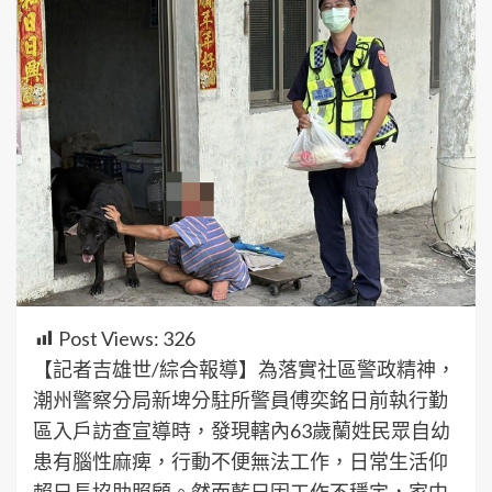
Post Views:
326
【記者吉雄世/綜合報導】為落實社區警政精神，
潮州警察分局新埤分駐所警員傅奕銘日前執行勤
區入戶訪查宣導時，發現轄內63歲蘭姓民眾自幼
患有腦性麻痺，行動不便無法工作，日常生活仰
賴兄長協助照顧。然而藍兄因工作不穩定，家中