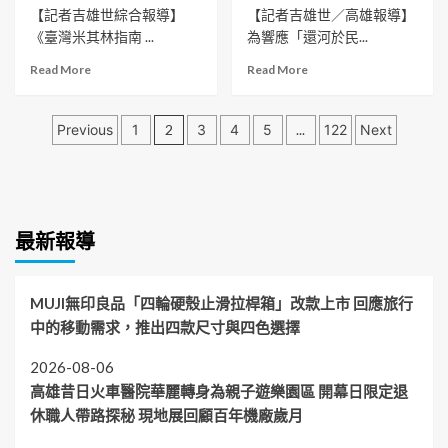
奪
林，
終
績
【記者吉雄世綜合報導】
【記者吉雄世／高雄報導】
芽
荷
再
點
優
《臺灣米其林指南 ...
為響應「還河於民...
獎
蘭
摘
調
首
世
侍
Read
Read
Read More
Read More
解
位
界
酒
more
more
人
「育
音
師
about
about
及
成
樂
大
文
雲
2026
民
Previous
1
2
3
4
5
...
122
Next
到
大
獎
朗
高
間
獲
章
賽
史
觀
雄
團
獎」
（WMC）
上
光
創
體
分
得
「金
最
集
意
強
主
指
佳
頁
團
造
化
雙
揮
成
最新報導
共
筏
調
線
棒」
績
享
競
解
敘
觀
九
賽
技
事
光
年
報
能
MUJI無印良品「四輪硬殼止滑拉桿箱」改款上市 回應旅行
繪
局
三
名
促
本
中的移動需求，推出四款尺寸與四色選擇
力
星
起
進
《風
推
榮
跑
勞
吹
高
2026-08-06
耀
首
資
來
雄
高雄昔日火車醫院華麗轉身為親子遊樂園區 開幕日限定退
入
增
和
的
美
住
職
諧
休職人帶路探秘 現地展回顧百年機廠歲月
煩
食
旗
人
惱/
引
下
組