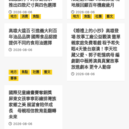
推出四款尺寸與四色選擇
地展回顧百年機廠歲月
2026-08-06
2026-08-06
地方
消費
焦點
地方
焦點
社團
藝文
高雄大遠百 引進義大利百
《婚禮上的小抄》高雄登
年油品品牌 國際食品認證
場 故事工廠公益觀演 邀單
提供不同的食用油選擇
親家庭免費看戲 程予希失
眠4天後台崩潰！李天柱
2026-08-06
藏父愛、郭子乾憶病母 編
劇劉中薇將演員真實故事
放進劇本 更令人動容
地方
焦點
社團
藝文
2026-08-06
賽事
國際兒童繪畫賽奪銅獎
屏東女孩寧寧彩繪排灣族
家鄉之美 展望會陪伴成
長 母親相信教育能翻轉
未來
2026-08-06