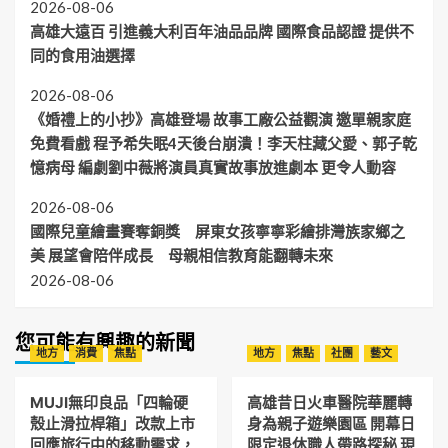
2026-08-06
風
爆
飯
祭
中
高雄大遠百 引進義大利百年油品品牌 國際食品認證 提供不
觀
店
萬
的
光
同的食用油選擇
即
元
期
熱
享
補
待》
潮
2026-08-06
星
助
溫
級
《婚禮上的小抄》高雄登場 故事工廠公益觀演 邀單親家庭
柔
禮
上
免費看戲 程予希失眠4天後台崩潰！李天柱藏父愛、郭子乾
遇
市
憶病母 編劇劉中薇將演員真實故事放進劇本 更令人動容
2026-08-06
國際兒童繪畫賽奪銅獎 屏東女孩寧寧彩繪排灣族家鄉之
美 展望會陪伴成長 母親相信教育能翻轉未來
2026-08-06
您可能有興趣的新聞
地方
消費
焦點
地方
焦點
社團
藝文
MUJI無印良品「四輪硬
高雄昔日火車醫院華麗轉
殼止滑拉桿箱」改款上市
身為親子遊樂園區 開幕日
回應旅行中的移動需求，
限定退休職人帶路探秘 現