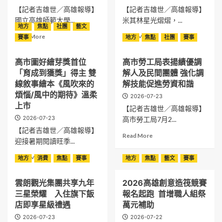
雄
文、
大
風
【記者吉雄世／高雄報導】
【記者吉雄世／高雄報導】
匯
厚
賽
雨！
國立高雄師範大學...
米其林星光熠熠，...
聚
植
登
地方
焦點
社團
藝文
雄
14
在
Read
場
Read
Read More
中
Read More
賽事
地方
焦點
社團
賽事
國
地
more
545
more
三
逾
能
about
名
about
位
200
量
高市圖好繪芽獎首位
高市勞工局表揚績優調
臺
師
勇
學
名
的
「育成到獲獎」得主 雙
解人及民間團體 強化調
灣
生
奪
子
棋
藝
第
拚
6
線敘事繪本《風吹來的
解技能促進勞資和諧
28
士
文
一
創
星
天
煩惱/風中的期待》溫柔
最
界
2026-07-23
人
意
1
徒
上市
小
前
【記者吉雄世／高雄報導】
高
搶
綠
步
棋
輩
2026-07-23
高市勞工局7月2...
師
進
星、
1035
士
致
大
世
高
【記者吉雄世／高雄報導】
公
年
敬
Read
Read More
音
界
雄
里
迎接暑期閱讀旺季...
僅
more
樂
賽
57
環
四
about
Read
Read More
系
家
地方
消費
焦點
賽事
地方
焦點
藝文
賽事
島，
歲
高
more
校
餐
7
市
about
友
廳
月
勞
雲朗觀光集團共享九年
2026高雄創意造筏競賽
高
劉
榮
28
工
三星榮耀 入住旗下飯
報名起跑 首增職人組祭
市
人
登
日
局
圖
店即享星級禮遇
萬元補助
仁
米
抵
表
好
勇
其
達
2026-07-23
2026-07-22
揚
繪