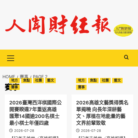
Skip
to
content
Primary
Menu
HOME
賽事
PAGE 2
地方
焦點
社團
藝文
地方
焦點
社團
藝文
賽事
賽事
賽事
2026臺灣西洋棋國際公
2026高雄文藝獎得獎名
開賽睽違7年重返高雄
單揭曉 向長年深耕藝
匯聚14國逾200名棋士
文、厚植在地能量的藝
最小棋士年僅四歲
文界前輩致敬
2026-07-28
2026-07-28