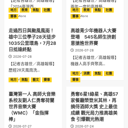
【記者吉雄世／高雄報導】
【記者吉雄世／高雄報導】
「2026臺灣西...
兩年一度的高雄藝...
地方
教育
焦點
社團
地方
教育
焦點
社團
Read
Read
Read More
Read More
賽事
賽事
more
more
about
about
走過烈日與颱風風雨！
高雄青少年機器人大賽
2026
2026
雄中三位學子28天徒步
登場 545名師生拚創
臺
高
灣
雄
1035公里環島，7月28
意搶進世界賽
西
文
日抵達終點
2026-07-28
洋
藝
2026-07-28
【記者吉雄世／高雄報導】
棋
獎
【記者吉雄世／高雄報導】
機器人高手齊聚高...
國
得
際
獎
歷經28天風雨洗...
Read
Read More
地方
消費
焦點
社團
公
名
more
Read
Read More
地方
焦點
藝文
賽事
賽事
開
單
about
more
賽
揭
高
about
睽
曉
臺灣第一人 高師大音樂
勇奪6星1綠星、高雄57
雄
走
違
向
青
系校友劉人仁勇奪荷蘭
家餐廳榮登米其林，再
過
7
長
少
烈
世界音樂大賽
摘侍酒師大獎 史上最佳
年
年
年
日
（WMC）「金指揮
成績 觀光局力推高雄美
重
深
機
與
返
耕
棒」
食 引爆觀光熱潮
器
颱
高
藝
2026-07-27
2026-07-24
人
風