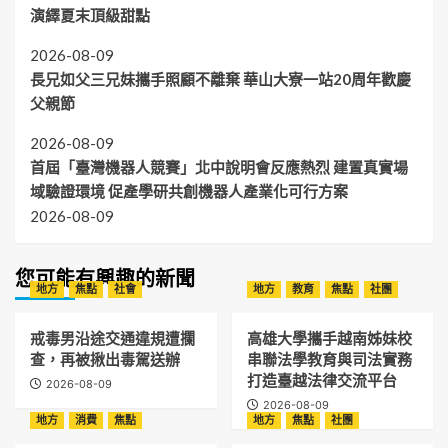
梨、
演繹夏末頂級甜點
為
玉
主
荷
2026-08-09
題
包
長兄如父三兄妹攜手照顧不離棄 華山大寮一站20周年歡慶
冠
軍
父親節
2026-08-09
首屆「臺灣機器人競賽」北中說明會反應熱烈 建置真實場
域驗證環境 促產學研共創機器人產業化可行方案
2026-08-09
您可能有興趣的新聞
地方
焦點
社會
地方
教育
焦點
社團
戒毒男沿途交通違規遭攔
高雄大學攜手越南姊妹校
查，再被揪出毒駕送辦
串聯法學教育與司法實務
打造臺越法律交流平台
2026-08-09
2026-08-09
地方
消費
焦點
地方
焦點
社團