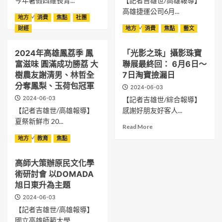
今年暑假四維長青...
【記者吉雄世/高雄報導】
高雄捷運公司6月...
Read
Read More
地方
消費
焦點
社團
more
Read
Read More
財經
地方
消費
焦點
藝文
about
more
引
about
2024年高雄鳳荔季 鳳
「光影之珠」攝影珠寶
領
高
長
富滋味 圓滿成功勝荔 大
聯展最終回： 6月6日～
雄
輩
捷
樹農友謝清男、林哲全
7日淘寶撿漏日
走
運
分奪鳳梨、玉荷包冠軍
2024-06-03
讀
攜
2024-06-03
【記者吉雄世/綜合報導】
百
手
年
【記者吉雄世/高雄報導】
感謝好朋友好客人...
日
高
本
夏祭新鮮市 20...
Read
Read More
雄
江
more
Read
Read More
四
地方
教育
焦點
之
about
more
維
電、
「光
about
長
優
高師大策辦原民文化學
影
2024
青
雅
之
術研討會 以DOMADA
年
學
食
珠」
高
旭日東升為主題
苑
三
攝
雄
113
方
2024-06-03
影
鳳
年
合
【記者吉雄世/高雄報導】
珠
荔
暑
作
寶
國立高雄師範大學...
季