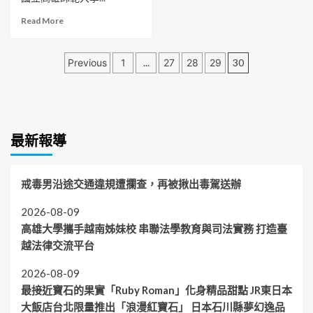
期
簽
聯
鳳
創
約
Read
Read More
展
富
意
力
more
最
滋
課
推
about
終
味
程
文
觀
高
Previous
1
...
27
28
29
30
回：
圓
即
光、
師
6
滿
章
將
交
大
月
成
開
通
策
分
6
功
放
及
辦
日
勝
報
生
原
頁
～
荔
名
活
最新報導
民
7
大
新
文
日
樹
亮
化
淘
農
點
學
寶
戒毒男沿途交通違規遭攔查，再被揪出毒駕送辦
友
術
撿
謝
研
漏
2026-08-09
清
討
日
男、
高雄大學攜手越南姊妹校 串聯法學教育與司法實務 打造臺
會
林
越法律交流平台
以
哲
DOMADA
全
旭
2026-08-09
分
日
最接近寶石的果實「Ruby Roman」化身精品甜點 JR東日本
奪
東
鳳
大飯店台北限量推出「浪漫紅寶石」 日本石川縣夢幻逸品
升