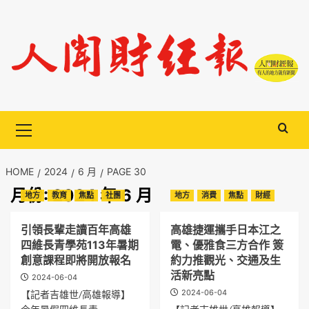
Skip
to
content
Primary
Menu
HOME
2024
6 月
PAGE 30
月份:
2024 年 6 月
地方
教育
焦點
社團
地方
消費
焦點
財經
引領長輩走讀百年高雄
高雄捷運攜手日本江之
四維長青學苑113年暑期
電、優雅食三方合作 簽
創意課程即將開放報名
約力推觀光、交通及生
活新亮點
2024-06-04
2024-06-04
【記者吉雄世/高雄報導】