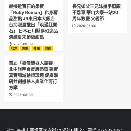
最接近寶石的果實
長兄如父三兄妹攜手照顧
「Ruby Roman」化身精
不離棄 華山大寮一站20
品甜點 JR東日本大飯店
周年歡慶 父親節
台北限量推出「浪漫紅寶
2026-08-09
石」 日本石川縣夢幻逸品
演繹夏末頂級甜點
2026-08-09
地方
焦點
社團
財經
首屆「臺灣機器人競賽」
北中說明會反應熱烈 建置
真實場域驗證環境 促產學
研共創機器人產業化可行
方案
2026-08-09
社址:高雄市鹽埕區大安街115號10樓之1 電話:07-5320391