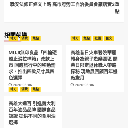
職安法修正條文上路 高市府勞工自治委員會籲落實3重
點
相關報導
地方
消費
焦點
地方
焦點
社團
藝文
MUJI無印良品「四輪硬
高雄昔日火車醫院華麗
殼止滑拉桿箱」改款上
轉身為親子遊樂園區 開
市 回應旅行中的移動需
幕日限定退休職人帶路
求，推出四款尺寸與四
探秘 現地展回顧百年機
色選擇
廠歲月
2026-08-06
2026-08-06
地方
消費
焦點
高雄大遠百 引進義大利
百年油品品牌 國際食品
認證 提供不同的食用油
選擇