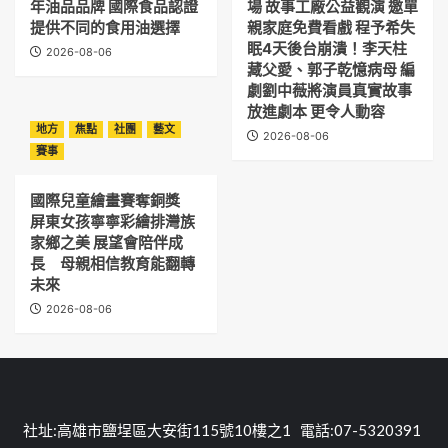
年油品品牌 國際食品認證
場 故事工廠公益觀演 邀單
提供不同的食用油選擇
親家庭免費看戲 程予希失
眠4天後台崩潰！李天柱
2026-08-06
藏父愛、郭子乾憶病母 編
劇劉中薇將演員真實故事
放進劇本 更令人動容
地方
焦點
社團
藝文
2026-08-06
賽事
國際兒童繪畫賽奪銅獎
屏東女孩寧寧彩繪排灣族
家鄉之美 展望會陪伴成
長 母親相信教育能翻轉
未來
2026-08-06
社址:高雄市鹽埕區大安街115號10樓之1 電話:07-5320391