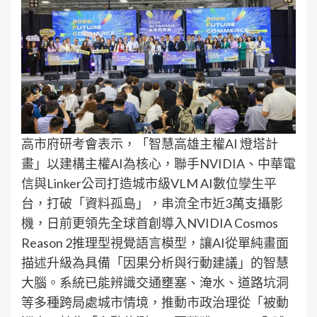
高市府研考會表示，「智慧高雄主權AI 燈塔計
畫」以建構主權AI為核心，聯手NVIDIA、中華電
信與Linker公司打造城市級VLM AI數位孿生平
台，打破「資料孤島」，串流全市近3萬支攝影
機，日前更領先全球首創導入NVIDIA Cosmos
Reason 2推理型視覺語言模型，讓AI從單純畫面
描述升級為具備「因果分析與行動建議」的智慧
大腦。系統已能辨識交通壅塞、淹水、道路坑洞
等多種跨局處城市情境，推動市政治理從「被動