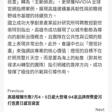
巡查」轉為「主動偵測」，更榮獲NVIDIA 全球
官網指標案例，展現高雄建構兼具韌性與前瞻視
野城市基礎的持續努力。
國立成功大學創意產業設計研究所特聘教授劉世
南特別指出，高雄市成功展現了以城市動態為導
向的創新治理概念，且團隊在公共性與公開的態
度上表現非常出色。此外，會議中也以「燈塔計
畫」來強調該專案的核心價值：燈塔的目標不在
於照亮整片天空，而是要為海上的船隻（即其他
尋求AI轉型的團隊）指引明確的靠岸方向，成功
發揮了極佳的示範與引導作用。
Post
Previous
高雄榴槤市集7月4、5日盛大登場 94家品牌齊聚愛河
Navigation
打造夏日感官盛宴
Next