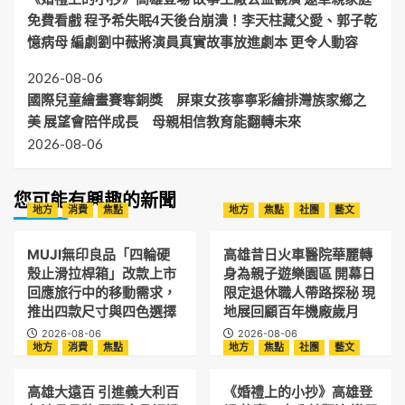
免費看戲 程予希失眠4天後台崩潰！李天柱藏父愛、郭子乾
憶病母 編劇劉中薇將演員真實故事放進劇本 更令人動容
2026-08-06
國際兒童繪畫賽奪銅獎 屏東女孩寧寧彩繪排灣族家鄉之
美 展望會陪伴成長 母親相信教育能翻轉未來
2026-08-06
您可能有興趣的新聞
地方
消費
焦點
地方
焦點
社團
藝文
MUJI無印良品「四輪硬
高雄昔日火車醫院華麗轉
殼止滑拉桿箱」改款上市
身為親子遊樂園區 開幕日
回應旅行中的移動需求，
限定退休職人帶路探秘 現
推出四款尺寸與四色選擇
地展回顧百年機廠歲月
2026-08-06
2026-08-06
地方
消費
焦點
地方
焦點
社團
藝文
高雄大遠百 引進義大利百
《婚禮上的小抄》高雄登